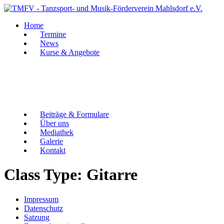
Zum
Inhalt
Home
springen
Termine
News
Kurse & Angebote
Beiträge & Formulare
Über uns
Mediathek
Galerie
Kontakt
Class Type:
Gitarre
Impressum
Datenschutz
Satzung